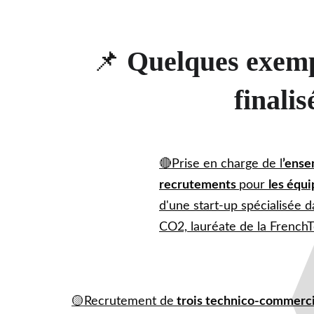
📌
Quelques exemp
finalisé
🔴
Prise en charge de l
’ense
recrutements 
pour 
les équ
d'une start-up spécialisée d
CO2, lauréate de la French
🟡
Recrutement de
 trois technico-commerc