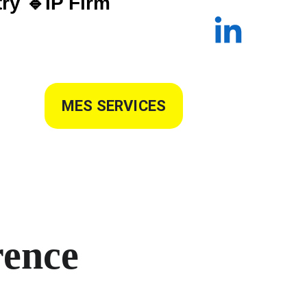
ry 🔹IP Firm
MES SERVICES
rence 