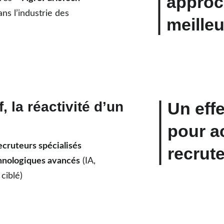
approch
ans l’industrie des 
meilleu
, la réactivité d’un 
Un effe
pour ac
ecruteurs spécialisés
recrut
chnologiques avancés
 (IA, 
ciblé)