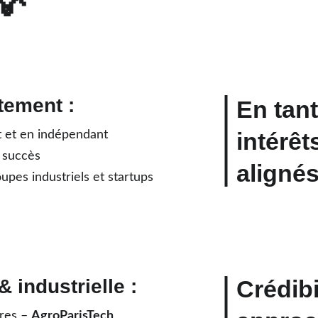
💡 
tement :
En tan
intérêt
t et en indépendant
 succès
alignés
es industriels et startups
 industrielle :
Crédibi
res – 
AgroParisTech