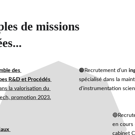
les de missions 
es...
🟠
mble des 
Recrutement d’un 
in
ipes R&D et Procédés 
spécialisé dans la maint
ans la valorisation du 
d'instrumentation scien
Tech, promotion 2023.
🔵
Recrut
en cours 
iaux
cabinet C