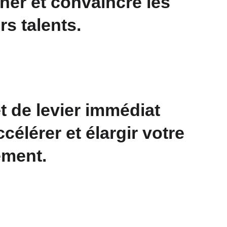
er et convaincre les 
rs talents.
t de levier immédiat 
célérer et élargir votre 
ement.